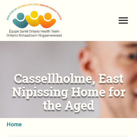
Cassellholme, East
Nipissing Home for
the Aged
Home