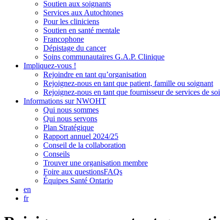
Soutien aux soignants
Services aux Autochtones
Pour les cliniciens
Soutien en santé mentale
Francophone
Dépistage du cancer
Soins communautaires G.A.P. Clinique
Impliquez-vous !
Rejoindre en tant qu’organisation
Rejoignez-nous en tant que patient, famille ou soignant
Rejoignez-nous en tant que fournisseur de services de so
Informations sur NWOHT
Qui nous sommes
Qui nous servons
Plan Stratégique
Rapport annuel 2024/25
Conseil de la collaboration
Conseils
Trouver une organisation membre
Foire aux questionsFAQs
Équipes Santé Ontario
en
fr