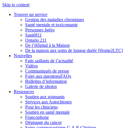
Skip to content
Trouver un service
Gestion des maladies chroniques
Santé mentale et toxicomanie
Personnes âgées
Santé811
Ontario 211
De l’Hôpital à la Maison
De la maison aux soins de longue durée [Home2LTC]
Nouvelles
Faits saillants de l’actualité
Vidéos
Communiqués de presse
Foire aux questionsFAQs
Bulletins d’information
Galerie de photos
Ressources
Soutien aux soignants
Services aux Autochtones
Pour les cliniciens
Soutien en santé mentale
Francophone
Dépistage du cancer
Soins communautaires G.A.P. Clinique