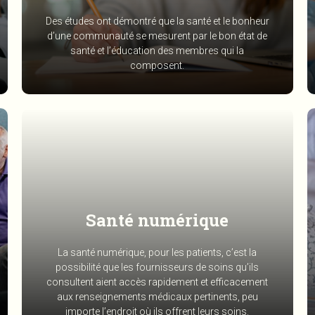
Des études ont démontré que la santé et le bonheur
d’une communauté se mesurent par le bon état de
santé et l’éducation des membres qui la
composent.
Santé numérique
La santé numérique, pour les patients, c’est la
possibilité que les fournisseurs de soins qu’ils
consultent aient accès rapidement et efficacement
aux renseignements médicaux pertinents, peu
importe l’endroit où ils offrent leurs soins.