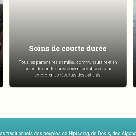
Soins de courte durée
Tous les partenaires en milieu communautaire et en
soins de courte durée doivent collaborer pour
améliorer les résultats des patients.
ires traditionnels des peuples de Nipissing, de Dokis, des Algon