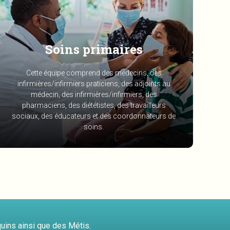
Soins primaires
Cette équipe comprend des médecins, des
infirmières/infirmiers praticiens, des adjoints au
médecin, des infirmières/infirmiers, des
pharmaciens, des diététistes, des travailleurs
sociaux, des éducateurs et des coordonnateurs de
soins.
quins ainsi que des Métis.