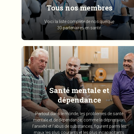
Tous nos membres
Voici la liste complète de nos quelque
30 partenaires en santé.
Santé mentale et
dépendance
Partout dans le monde, les problèmes de santé
mentale et de dépendance, comme la dépression,
l’anxiété et l’abus de substances, figurent parmi les
maux les plus courants et les plus incapacitants.