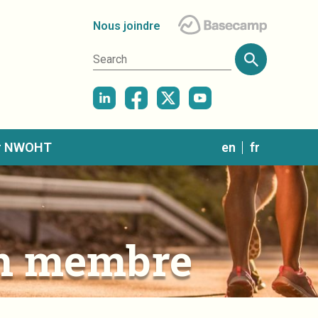
Nous joindre
ur NWOHT
en
fr
on membre